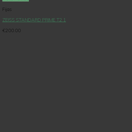
Fijas
ZEISS STANDARD PRIME T2.1
€
200.00