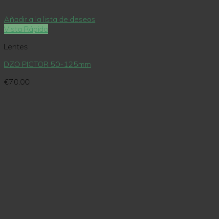
Añadir a la lista de deseos
Vista Rápida
Lentes
DZO PICTOR 50-125mm
€
70.00