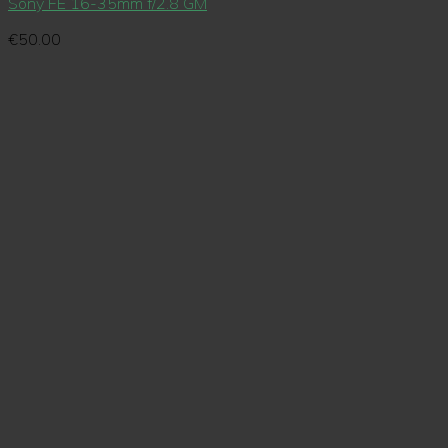
Sony FE 16-35mm f/2.8 GM
€
50.00