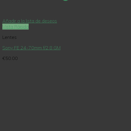
Añadir a la lista de deseos
Vista Rápida
Lentes
Sony FE 24-70mm f/2.8 GM
€
50.00