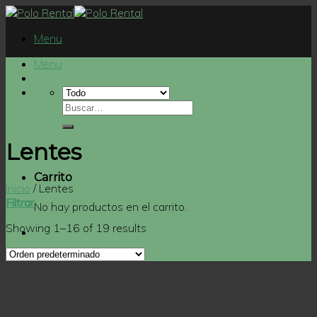
Skip
to
Menu
content
Menu
Lentes
Carrito
Inicio
/
Lentes
Filtrar
No hay productos en el carrito.
Showing 1–16 of 19 results