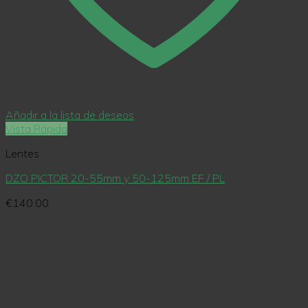
Añadir a la lista de deseos
Vista Rápida
Lentes
DZO PICTOR 20-55mm y 50-125mm EF / PL
€
140.00