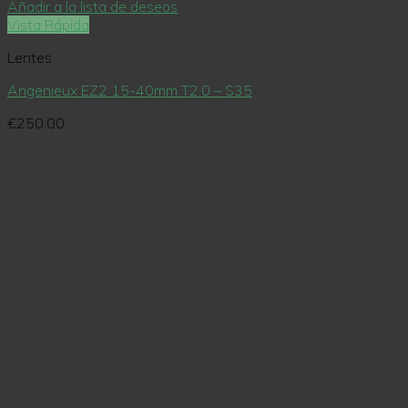
Añadir a la lista de deseos
Vista Rápida
Lentes
Angenieux EZ2 15-40mm T2.0 – S35
€
250.00