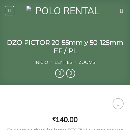
Skip
to
content
DZO PICTOR 20-55mm y 50-125mm
EF / PL
INICIO
/
LENTES
/
ZOOMS
140.00
€
Añadir
En pocas palabras, los lentes DZOFILM cuentan con una