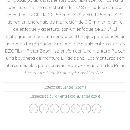
a la
lista de
apertura máxima constante de T/2.8 en cada distancia
deseos
focal. Los DZOFILM 20-55 mm T/2.8 y 50-125 mm T/2.8
tienen un engranaje de inclinación de 0,8 mm en el anillo
de enfoque y apertura, con un enfoque de 270°. El
diafragma de apertura consta de 16 hojas para conseguir
un efecto bokeh suave y uniforme. Actualmente los lentes
DZOFILM “Pictor Zoom” se envían con una montura PL con
una bayoneta de montura EF adicional. Las monturas son
intercambiables por el usuario. Su look recuerda a las Prime
Schneider Cine Xenon y Sony CineAlta.
Categorías:
Lentes
,
Zooms
Etiquetas:
alquilar lentes cooke
,
lentes cooke