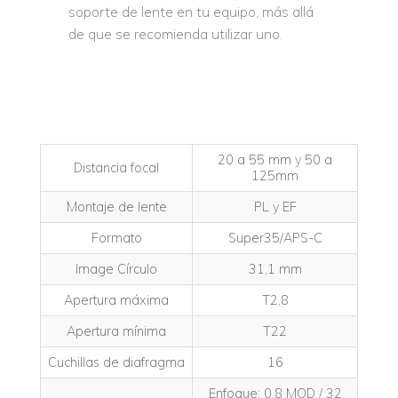
soporte de lente en tu equipo, más allá
de que se recomienda utilizar uno.
20 a 55 mm y 50 a
Distancia focal
125mm
Montaje de lente
PL y EF
Formato
Super35/APS-C
Image Círculo
31,1 mm
Apertura máxima
T2,8
Apertura mínima
T22
Cuchillas de diafragma
16
Enfoque: 0,8 MOD / 32