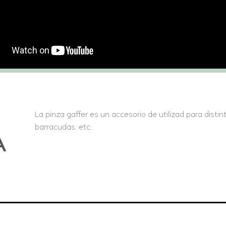
La pinza gaffer es un accesorio de utilizad para distin
barracudas, etc..
A