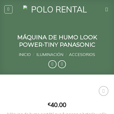
Skip
to
content
MÁQUINA DE HUMO LOOK
POWER-TINY PANASONIC
INICIO
/
ILUMINACIÓN
/
ACCESORIOS
40.00
€
Añadir
Máquina de humo portátil que funciona a batería y sólo