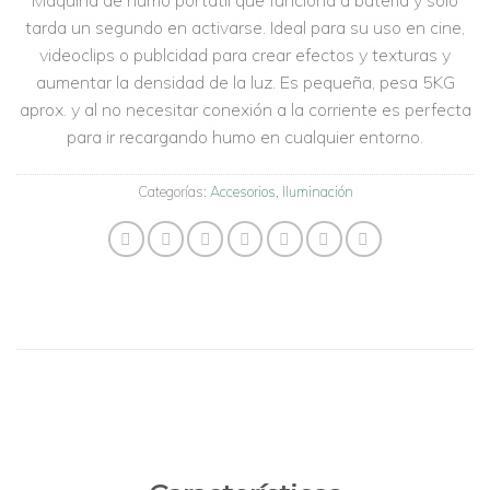
a la
lista de
tarda un segundo en activarse. Ideal para su uso en cine,
deseos
videoclips o publcidad para crear efectos y texturas y
aumentar la densidad de la luz. Es pequeña, pesa 5KG
aprox. y al no necesitar conexión a la corriente es perfecta
para ir recargando humo en cualquier entorno.
Categorías:
Accesorios
,
Iluminación