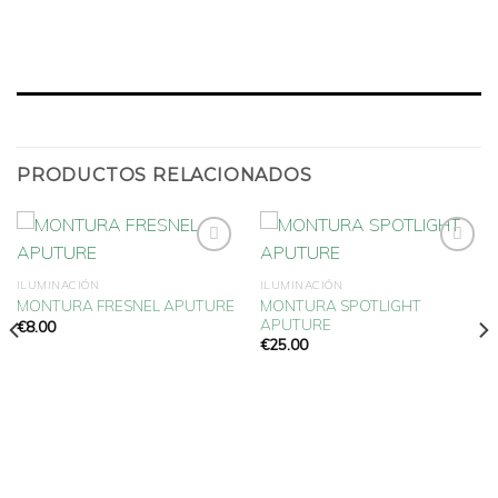
PRODUCTOS RELACIONADOS
ILUMINACIÓN
ILUMINACIÓN
MONTURA SPOTLIGHT
MONTURA FRESNEL APUTURE
Añadir
Añadir
a la
a la
APUTURE
€
8.00
lista
lista
€
25.00
de
de
deseos
deseos