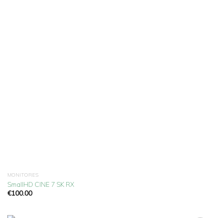
Añadir
a la
lista
de
deseos
MONITORES
SmallHD CINE 7 SK RX
€
100.00