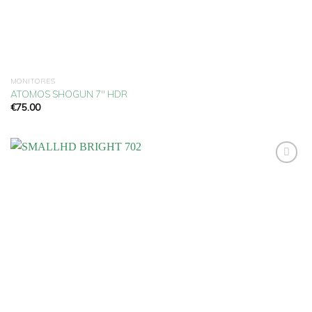
MONITORES
ATOMOS SHOGUN 7″ HDR
€
75.00
Añadir
a la
lista
de
deseos