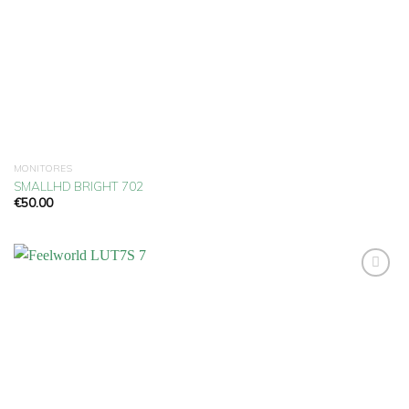
MONITORES
SMALLHD BRIGHT 702
€
50.00
Añadir
a la
lista
de
deseos