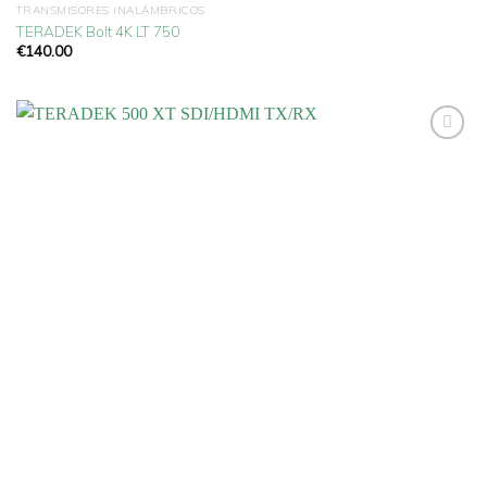
TRANSMISORES INALÁMBRICOS
TERADEK Bolt 4K LT 750
€
140.00
Añadir
a la
lista
de
deseos