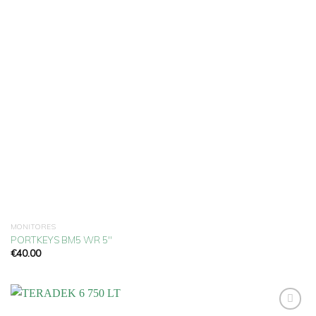
de
deseos
MONITORES
PORTKEYS BM5 WR 5″
€
40.00