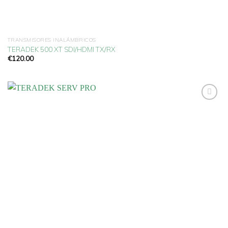
TRANSMISORES INALÁMBRICOS
TERADEK 500 XT SDI/HDMI TX/RX
€
120.00
Añadir
a la
lista
de
deseos