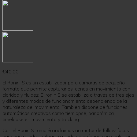
€
40.00
El Ronin-S es un estabilizador para camaras de pequeño
formato que permite capturar es-cenas en movimiento con
claridad y fluidez. El ronin S se estabiliza a través de tres ejes
y diferentes modos de funcionamiento dependiendo de la
naturaleza del movimiento. Tambien dispone de funciones
automáticas creativas como tiemlapse, panorámica,
timelapse en movimiento y tracking
Con el Ronin S también incluimos un motor de follow focus
para que puedas utilizar su rueda de enfoque con cualquier