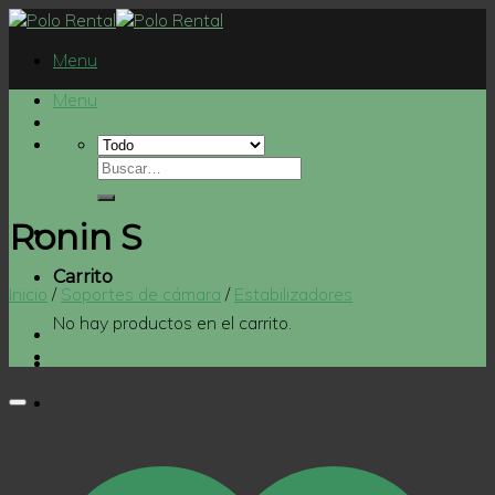
Skip
to
Menu
content
Menu
Ronin S
Carrito
Inicio
/
Soportes de cámara
/
Estabilizadores
No hay productos en el carrito.