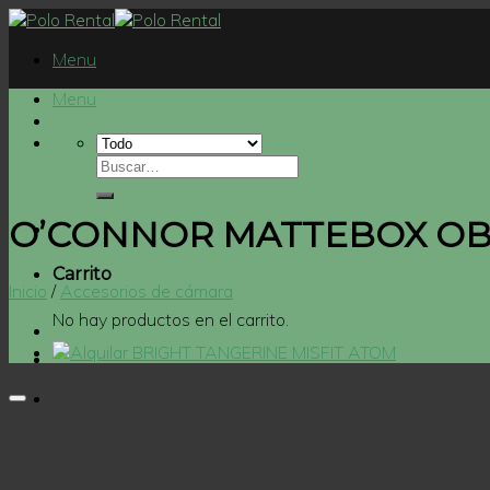
Skip
to
Menu
content
Menu
O’CONNOR MATTEBOX O
Carrito
Inicio
/
Accesorios de cámara
No hay productos en el carrito.