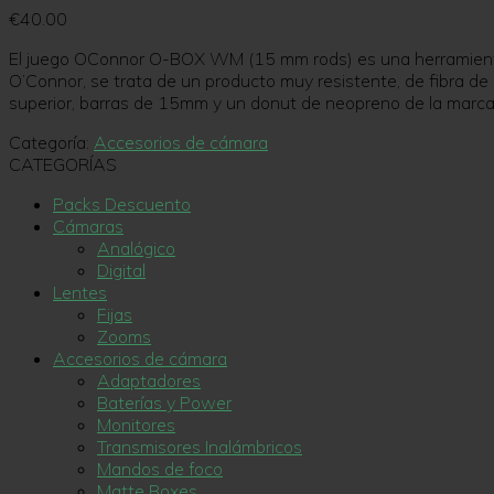
€
40.00
El juego OConnor O-BOX WM (15 mm rods) es una herramienta ind
O’Connor, se trata de un producto muy resistente, de fibra 
superior, barras de 15mm y un donut de neopreno de la marca 
Categoría:
Accesorios de cámara
CATEGORÍAS
Packs Descuento
Cámaras
Analógico
Digital
Lentes
Fijas
Zooms
Accesorios de cámara
Adaptadores
Baterías y Power
Monitores
Transmisores Inalámbricos
Mandos de foco
Matte Boxes