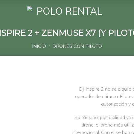
NSPIRE 2 + ZENMUSE X7 (Y PILOT
INICIO
/
DRONES CON PILOTO
DJI Inspire 2 no se alquila
operador de cámara. El prec
Añadir
autorización y 
a la
lista de
deseos
Su tamaño, portabilidad y c
drone, el drone más utiliz
internacional. Con el se han 