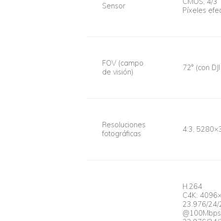
CMOS, 4/3”
Sensor
Píxeles efe
FOV (campo
72° (con D
de visión)
Resoluciones
4:3, 5280×
fotográficas
H.264
C4K: 4096
23.976/24/
@100Mbps 