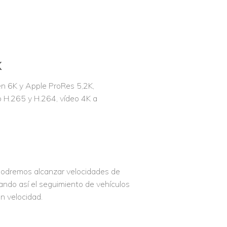
K
 6K y Apple ProRes 5,2K,
 H.265 y H.264, vídeo 4K a
2 podremos alcanzar velocidades de
ando así el seguimiento de vehículos
n velocidad.