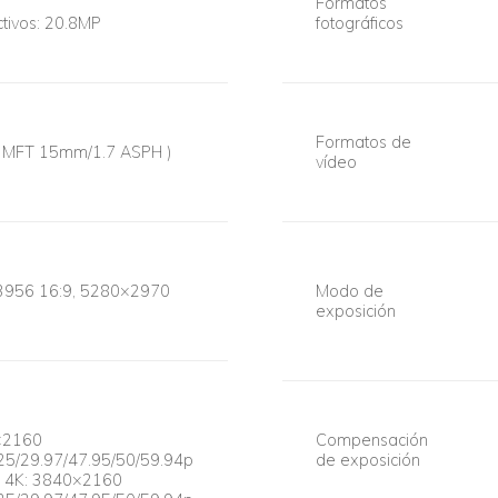
Formatos
ctivos: 20.8MP
fotográficos
Formatos de
JI MFT 15mm/1.7 ASPH )
vídeo
3956 16:9, 5280×2970
Modo de
exposición
×2160
Compensación
25/29.97/47.95/50/59.94p
de exposición
4K: 3840×2160