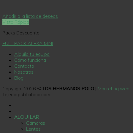
Añadir a la lista de deseos
Vista Rápida
Packs Descuento
FULL PACK ALEXA MINI
Alquila tu equipo
Cómo funciona
Contacto
Nosotros
Blog
Copyright 2026 ©
LOS HERMANOS POLO
|
Marketing web:
Tejedorpublicitario.com
ALQUILAR
Cámaras
Lentes