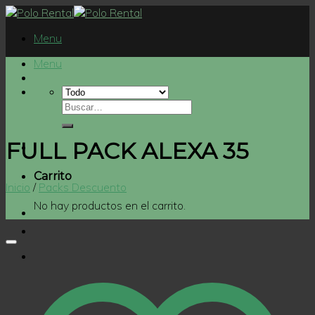
Skip
to
Menu
content
Menu
FULL PACK ALEXA 35
Carrito
Inicio
/
Packs Descuento
No hay productos en el carrito.