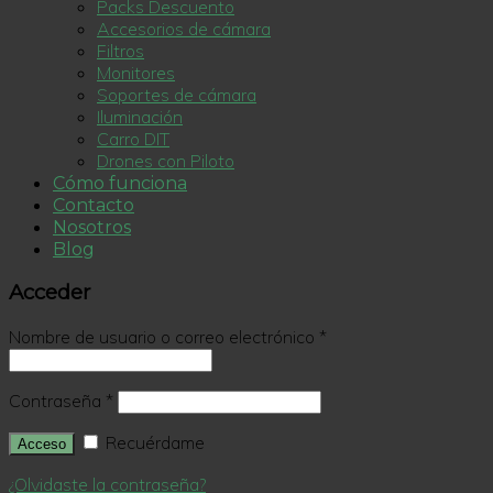
Packs Descuento
Accesorios de cámara
Filtros
Monitores
Soportes de cámara
Iluminación
Carro DIT
Drones con Piloto
Cómo funciona
Contacto
Nosotros
Blog
Acceder
Nombre de usuario o correo electrónico
*
Contraseña
*
Recuérdame
Acceso
¿Olvidaste la contraseña?